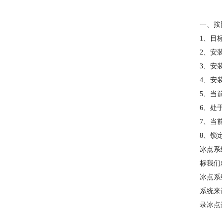
一、按
1、目
2、安
3、安
4、安
5、当
6、处
7、当
8、锁
冰点系
标我们
冰点系
系统来
录
冰点