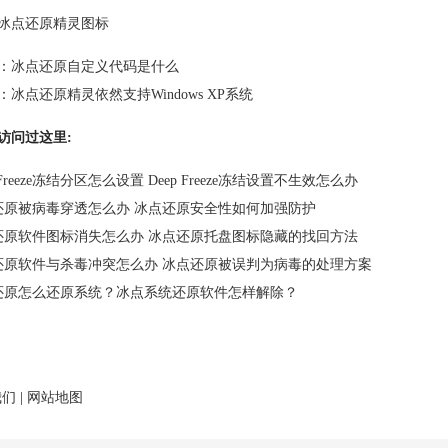
冰点还原精灵图标
：
冰点还原自定义代码是什么
：
冰点还原精灵依然支持Windows XP系统
访问过这里:
p Freeze冻结分区怎么设置 Deep Freeze冻结设置不生效怎么办
还原被病毒穿透怎么办 冰点还原安全性如何加强防护
还原软件图标消失怎么办 冰点还原托盘图标隐藏的找回方法
还原软件与杀毒冲突怎么办 冰点还原被误判为病毒的处理方案
还原怎么还原系统？冰点系统还原软件怎样解除？
我们
|
网站地图