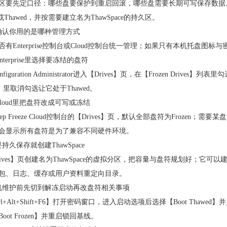
区要先定口径：哪些盘要保护到重启回滚，哪些盘需要长期可写保存数据
en或Thawed，并按需要建立名为ThawSpace的持久区。
确认你用的是哪种管理方式
否有Enterprise控制台或Cloud控制台统一管理；如果只有本机托盘
nterprise里选择要冻结的盘符
nfiguration Administrator进入【Drives】页，在【Frozen D
es】里取消勾选让它处于Thawed。
Cloud里把盘符改成可写或冻结
eep Freeze Cloud控制台的【Drives】页，默认全部盘符为Fro
会显示所有盘符是为了兼容不同硬件环境。
持久保存就创建ThawSpace
rives】页创建名为ThawSpace的虚拟分区，把容量与盘符规划好；它可以
包、日志、缓存或用户资料重定向目录。
机维护前先切到解冻启动再改盘符相关事项
trl+Alt+Shift+F6】打开密码窗口，进入启动选项后选择【Boot T
oot Frozen】并重启锁回基线。