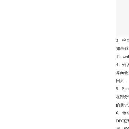
3、检
如果做
Tha
4、确
界面会
回滚。
5、E
在部分
的要求
6、命
DFC