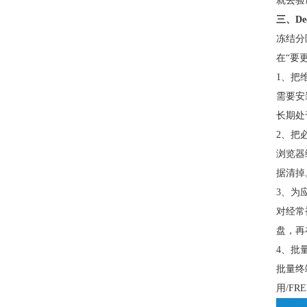
就去验
三、De
冻结分
在“要
1、把
需要安装
长期处
2、把必
浏览器
据清掉
3、为
对经常
盘，再
4、批
批量终
用/F