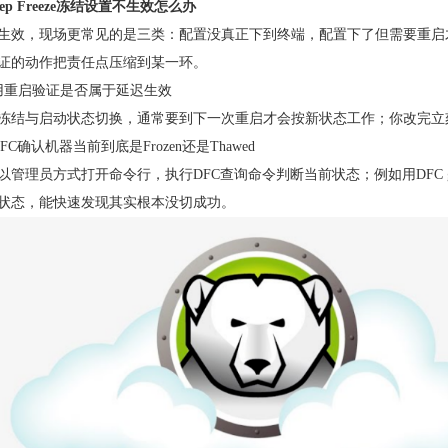
ep Freeze冻结设置不生效怎么办
生效，现场更常见的是三类：配置没真正下到终端，配置下了但需要重启
证的动作把责任点压缩到某一环。
用重启验证是否属于延迟生效
冻结与启动状态切换，通常要到下一次重启才会按新状态工作；你改完立
FC确认机器当前到底是Frozen还是Thawed
以管理员方式打开命令行，执行DFC查询命令判断当前状态；例如用DFC get/
状态，能快速发现其实根本没切成功。