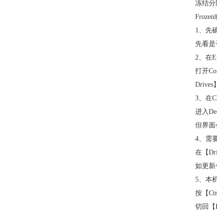
冻结分
Froz
1、先
先看是
2、在E
打开Co
Driv
3、在
进入D
但界面
4、需要
在【D
如更新
5、本
按【C
切回【B