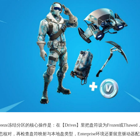
 Freeze冻结分区的核心操作是：在【Drives】里把盘符设为Frozen或T
状态核对，再检查盘符映射与本地盘类型，Enterprise环境还要留意