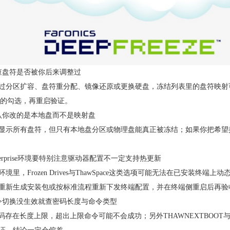
查盘符是否被你后来调整过
过分区扩容、盘符重分配、镜像还原或更换硬盘，冻结列表里的盘符映射可能已
wed的勾选，再重启验证。
认你改的是本地盘而不是映射盘
显示所有盘符，但只有本地盘分区或物理盘能真正被冻结；如果你把希望
nterprise环境要特别注意驱动器配置不一定支持热更新
环境里，Frozen Drives与ThawSpace这类选项可能无法在已安
重新生成安装包或按标准流程重新下发终端配置，并在终端侧重启后再验
令切换没生效就查密码长度与命令类型
密码存在长度上限，超出上限命令可能不会成功；另外THAWNEXTBOOT与