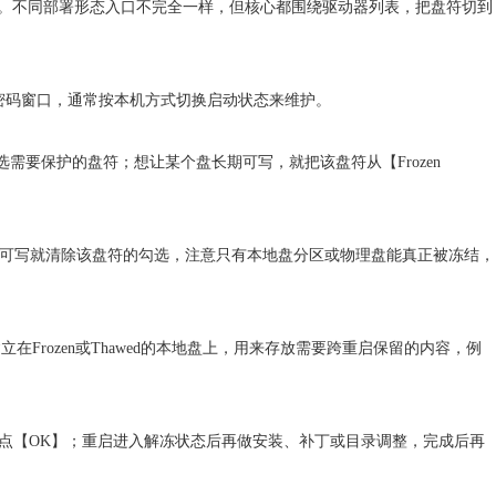
。不同部署形态入口不完全一样，但核心都围绕驱动器列表，把盘符切到
图标与密码窗口，通常按本机方式切换启动状态来维护。
rives】列表里勾选需要保护的盘符；想让某个盘长期可写，就把该盘符从【Frozen
zen；需要某盘可写就清除该盘符的勾选，注意只有本地盘分区或物理盘能真正被冻结，
建立在Frozen或Thawed的本地盘上，用来存放需要跨重启保留的内容，例
hawed】并点【OK】；重启进入解冻状态后再做安装、补丁或目录调整，完成后再