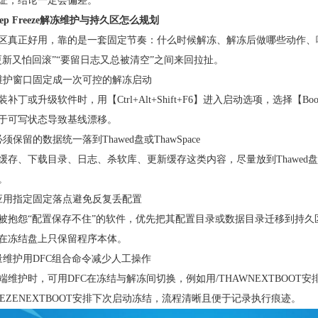
证，结论一定会偏差。
ep Freeze解冻维护与持久区怎么规划
区真正好用，靠的是一套固定节奏：什么时候解冻、解冻后做哪些动作、
更新又怕回滚”“要留日志又总被清空”之间来回拉扯。
维护窗口固定成一次可控的解冻启动
补丁或升级软件时，用【Ctrl+Alt+Shift+F6】进入启动选项，选择【Boo
于可写状态导致基线漂移。
须保留的数据统一落到Thawed盘或ThawSpace
缓存、下载目录、日志、杀软库、更新缓存这类内容，尽量放到Thawed盘或名
。
应用指定固定落点避免反复丢配置
被抱怨“配置保存不住”的软件，优先把其配置目录或数据目录迁移到持久区；如
在冻结盘上只保留程序本体。
量维护用DFC组合命令减少人工操作
端维护时，可用DFC在冻结与解冻间切换，例如用/THAWNEXTBOO
REEZENEXTBOOT安排下次启动冻结，流程清晰且便于记录执行痕迹。