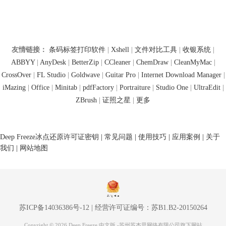
友情链接：
条码标签打印软件
|
Xshell
|
文件对比工具
|
收银系统
|
ABBYY
|
AnyDesk
|
BetterZip
|
CCleaner
|
ChemDraw
|
CleanMyMac
|
CrossOver
|
FL Studio
|
Goldwave
|
Guitar Pro
|
Internet Download Manager
|
iMazing
|
Office
|
Minitab
|
pdfFactory
|
Portraiture
|
Studio One
|
UltraEdit
|
ZBrush
|
证照之星
|
更多
Deep Freeze冰点还原许可证密钥
|
常见问题
|
使用技巧
|
应用案例
|
关于
我们
|
网站地图
苏ICP备14036386号-12
|
经营许可证编号：苏B1.B2-20150264
Copyright © 2026 Deep Freeze 中文版 -苏州苏杰思网络有限公司旗下网站