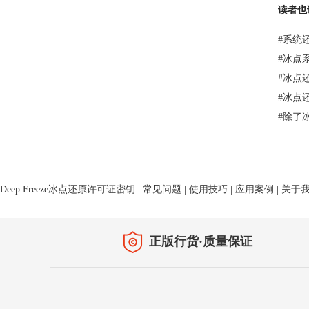
读者也
#
系统
#
冰点系
#
冰点
#
冰点
#
除了
Deep Freeze冰点还原许可证密钥
|
常见问题
|
使用技巧
|
应用案例
|
关于
正版行货·质量保证