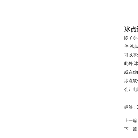
冰点
除了杀毒
件,冰
可以享
此外,
或在你
冰点软
会让电
标签：
上一篇
下一篇