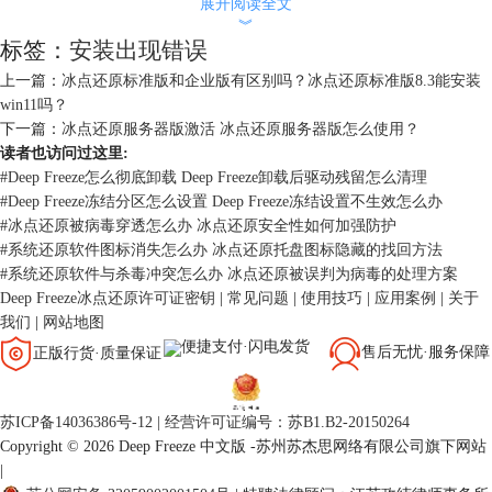
展开阅读全文
︾
标签：
安装出现错误
1. 兼容性问题：确保下载的DeepFreeze版本与Windows 10系统兼容。
上一篇：
冰点还原标准版和企业版有区别吗？冰点还原标准版8.3能安装
如果不兼容，需要下载适合当前系统的版本。
win11吗？
下一篇：
冰点还原服务器版激活 冰点还原服务器版怎么使用？
2. 权限问题：安装时可能需要管理员权限。如果遇到权限不足的提
读者也访问过这里:
示，尝试以管理员身份运行安装程序。
#
Deep Freeze怎么彻底卸载 Deep Freeze卸载后驱动残留怎么清理
#
Deep Freeze冻结分区怎么设置 Deep Freeze冻结设置不生效怎么办
3. 系统安全软件干扰：某些安全软件可能会阻止DeepFreeze的安装。
#
冰点还原被病毒穿透怎么办 冰点还原安全性如何加强防护
在安装前，暂时禁用防病毒软件或防火墙，安装完成后再重新启用。
#
系统还原软件图标消失怎么办 冰点还原托盘图标隐藏的找回方法
#
系统还原软件与杀毒冲突怎么办 冰点还原被误判为病毒的处理方案
4. 系统文件损坏：如果系统文件损坏，可能会导致安装失败。运行
Deep Freeze冰点还原许可证密钥
|
常见问题
|
使用技巧
|
应用案例
|
关于
系统文件检查器（SFC）扫描并修复系统文件。
我们
|
网站地图
便捷支付·闪电发货
售后无忧·服务保障
正版行货·质量保证
5. 磁盘空间不足：确保系统分区有足够的空间来安装DeepFreeze。如
果空间不足，清理不必要的文件或移动其他文件以释放空间。
苏ICP备14036386号-12
|
经营许可证编号：苏B1.B2-20150264
三、冰点还原支持的系统有哪些
Copyright © 2026 Deep Freeze 中文版 -苏州苏杰思网络有限公司旗下网站
|
DeepFreeze作为一款专业的系统还原工具，支持多种操作系统，包括