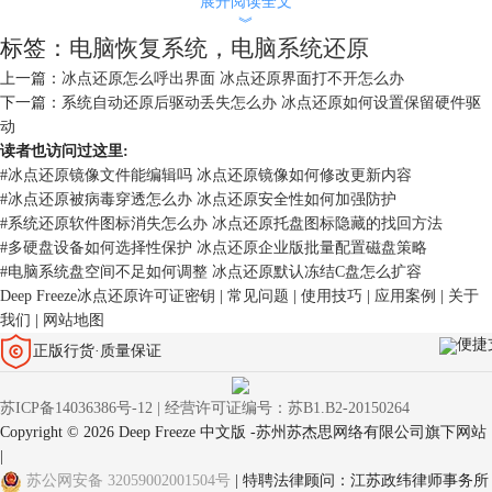
展开阅读全文
了。
︾
完全卸载冰点还原
标签：
电脑恢复系统
，
电脑系统还原
如果你想要彻底卸载冰点，除了解除冻结，还需要去“控制面板”找到冰点
上一篇：
冰点还原怎么呼出界面 冰点还原界面打不开怎么办
还原的程序，点击“卸载”就可以把它从电脑中彻底移除掉了。
下一篇：
系统自动还原后驱动丢失怎么办 冰点还原如何设置保留硬件驱
动
读者也访问过这里:
三、解除冰点还原之后要注意什么
#
冰点还原镜像文件能编辑吗 冰点还原镜像如何修改更新内容
解除冰点还原之后，电脑就不再受它的控制了。所以，如果你之前有设定
#
冰点还原被病毒穿透怎么办 冰点还原安全性如何加强防护
过系统恢复点，或者有重要数据没备份，记得要检查一下这些文件，确保
#
系统还原软件图标消失怎么办 冰点还原托盘图标隐藏的找回方法
都在。毕竟解除冻结后，系统不再是“冷冻”状态，你就能随时进行修改和
#
多硬盘设备如何选择性保护 冰点还原企业版批量配置磁盘策略
更新了。
#
电脑系统盘空间不足如何调整 冰点还原默认冻结C盘怎么扩容
另外，解除之后系统会变得比较“自由”，也就是它不再像之前那样自动恢
Deep Freeze冰点还原许可证密钥
|
常见问题
|
使用技巧
|
应用案例
|
关于
复，所以你做的任何操作都会永久保存。如果你以后不打算用冰点了，别
我们
|
网站地图
忘了定期清理下系统，避免垃圾文件堆积。
便捷
正版行货·质量保证
苏ICP备14036386号-12
|
经营许可证编号：苏B1.B2-20150264
Copyright © 2026 Deep Freeze 中文版 -苏州苏杰思网络有限公司旗下网站
|
苏公网安备 32059002001504号
| 特聘法律顾问：江苏政纬律师事务所