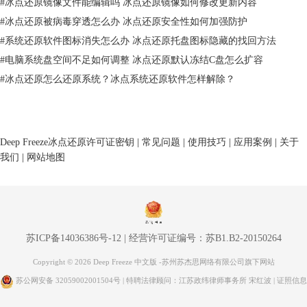
#
冰点还原镜像文件能编辑吗 冰点还原镜像如何修改更新内容
#
冰点还原被病毒穿透怎么办 冰点还原安全性如何加强防护
图2：设置ThawSpace
#
系统还原软件图标消失怎么办 冰点还原托盘图标隐藏的找回方法
二、冰点还原怎么还原到之前的
#
电脑系统盘空间不足如何调整 冰点还原默认冻结C盘怎么扩容
冰点还原怎么还原到之前的呢？如果用户遇到了系统问题，或者想要恢
#
冰点还原怎么还原系统？冰点系统还原软件怎样解除？
复，可以使用冰点还原软件进行恢复。你可以直接重启电脑恢复到之前的
快照。如果你下次启动不想冻结状态，可以选择“启动后解冻”，解冻后可
以卸载冰点还原或者设置克隆标志。
Deep Freeze冰点还原许可证密钥
|
常见问题
|
使用技巧
|
应用案例
|
关于
我们
|
网站地图
苏ICP备14036386号-12
|
经营许可证编号：苏B1.B2-20150264
Copyright © 2026 Deep Freeze 中文版 -苏州苏杰思网络有限公司旗下网站
苏公网安备 32059002001504号
| 特聘法律顾问：江苏政纬律师事务所 宋红波 |
证照信息