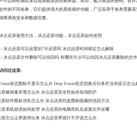
户可以轻松调出冰点还原精灵的控制界面。然而，输入错误的密码、软件冲突、
软件的不同名称，它们提供强大的系统保护功能，广泛应用于各类需要高
保障系统安全和数据完整。
冰点还原使用方法
，
冰点还原功能
，
冰点还原如何使用
：
冰点还原可以设置的7天还原吗 冰点还原时间锁定怎么解除
：
冰点还原文件删除可以找回吗 有哪些方法可以找回冰点还原删除的文
访问过这里:
p Freeze状态图标不显示怎么办 Deep Freeze状态切换后任务栏没有提示怎
还原被病毒穿透怎么办 冰点还原安全性如何加强防护
还原软件图标消失怎么办 冰点还原托盘图标隐藏的找回方法
还原系统崩溃如何处理 冰点还原的电脑死机后桌面文件在哪
还原怎么让界面弹出来 冰点还原界面打不开该怎么办