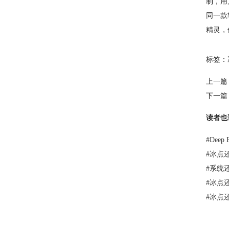
制，用
同一款
精灵，
标签：
上一篇
下一篇
读者也
#
Dee
#
冰点
#
系统
#
冰点
#
冰点