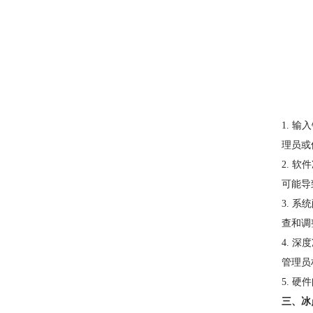
1. 
理员或
2. 
可能导
3. 
查和调
4. 
管理员
5. 
三、冰点