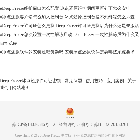
3、去选择部署的方式
数量不多的电脑是可以用手动去安装的，要是一下子要装很多台电脑的
#
Deep Freeze维护窗口怎么配置 冰点还原维护期间更新补丁怎么安排
话，那就更加适合去用镜像、用软件分发的工具，或者是静默安装的方式
#
冰点还原客户端怎么加入控制台 冰点还原控制台搜不到终端怎么排查
了，Workstation Seed也是可以被当成一种前置的手段来用的，先让电脑
#
Deep Freeze许可证怎么更换 Deep Freeze许可证更换后为什么还是未激活
在控制台里面显示出来，然后再从控制台这边去把后续的安装和管理的工
#
Deep Freeze怎么设置一次性解冻启动 Deep Freeze一次性解冻后为什么又
作给完成掉，种子的客户端被安装上以后，在控制台里面它就会以目标电
自动冻结
脑的形式被显示出来，这样就方便后面去远程地把完整的客户端给装上
去。
#
冰点还原软件的安装过程复杂吗 安装冰点还原软件需要哪些系统要求
二、冰点还原客户端连接控制台失败怎么办
碰到客户端连接控制台失败的时候，操作者可不要光是在控制台里面一遍
一遍地去刷新，得先去判断一下，到底是客户端没有给装好，还是网络不
通，又或者是端口和服务这两个东西没有对上，Deep Freeze它默认用来通
Deep Freeze冰点还原许可证密钥
|
常见问题
|
使用技巧
|
应用案例
|
关于
信的那个端口一般是7725，这个端口要是被冲突了，或者是被防火墙给拦
我们
|
网站地图
住了，这些情况都会把客户端搞得没法正常地被显示出来。
苏ICP备14036386号-12
|
经营许可证编号：苏B1.B2-20150264
Copyright © 2026 Deep Freeze 中文版 -苏州苏杰思网络有限公司旗下网站