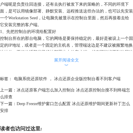
户端呢是负责往回连接，还有去执行被发下来的策略的，不同的环境下
面，是可以用镜像部署、静默安装、远程推送这些办法的，也可以先安装
一个Workstation Seed，让电脑先被显示在控制台里面，然后再接着去给
它安装完整的客户端。
1、先把控制台的环境给配置好
控制台所在的那台电脑，它的网络是要保持稳定的，最好是被设上一个固
定的IP地址，或者是一个固定的主机名，管理端这边是不建议被频繁地换
地址的，不然的话那些已经被部署出去的客户端，就有可能找不到往回连
接的那个目标了，另外控制台在的这台电脑，也别和同一个端口的客户端
展开阅读全文
组件给混着装在一起，这么做是为了不让本机的服务还有通信的端口它们
︾
互相之间发生冲突。
标签：
电脑系统还原软件
，
冰点还原企业版控制台看不到客户端
2、把客户端的安装包给生成出来
操作者要在配置管理的工具里面去把客户端的参数给设好，这里面是包括
上一篇：
冰点还原客户端怎么加入控制台 冰点还原控制台搜不到终端怎
了要冻结哪个盘符、设什么密码、维护的窗口、通信的端口、控制台的地
么排查
址这些内容，然后再去生成一份适合被拿来部署的安装包。
下一篇：
Deep Freeze维护窗口怎么配置 冰点还原维护期间更新补丁怎么
这个安装包最好是按照项目或者是机房的版本来被保存下来，不要每一次
安排
都临时的去生成一个，比如说可以被存成教学机房A杠2026版，或者是实
验室杠只冻结C盘版这样的名字，到了后面要排查问题的时候，就能知道
客户端它到底是被按照哪一套策略给装上去的。
读者也访问过这里: