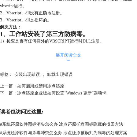
vbscript运行。
2、Vbscript、dll没有正确地注册。
3、Vbscript、dll是损坏的。
解决方法
：
1、工作站安装了第三方防病毒。
1）检查是否有任何额外的VBSCRIPT运行时DLL注册。
2）在运行注册表中搜索，检查是否改变，dll的路径是c:\ windows \
system32系统\ vbscript.dll”，如果路径不正确应该改为正确的一个。
展开阅读全文
︾
3）要想改变它，您将需要获得所有权注册,否则它将显示“拒绝访问”消
息。
标签：
安装出现错误
，
卸载出现错误
4）所有权:点击键并选择许可，点击前进。切换到所有者选项卡，在所有
者选择您目前登录管理员或管理员用户。
上一篇：
如何启用或禁用冰点还原
5）复选框“subcontainers和对象代替所有者”,单击Apply。现在你应该可以
下一篇：
冰点还原企业版如何设置“Windows 更新”选项卡
修改注册中心本身。
2、Vbscript、dll没有正确的注册。
1）通过管理员身份运行命令提示符，VBScript引擎是可以注册的，要想
读者也访问过这里:
了解有关冰点还原注册问题，可以参阅文章：
冰点还原注册问题解答
。
#
系统还原软件图标消失怎么办 冰点还原托盘图标隐藏的找回方法
2）开始菜单- >所有程序- >附件，右键单击命令提示符,选择以管理员身
份运行。
#
系统还原软件与杀毒冲突怎么办 冰点还原被误判为病毒的处理方案