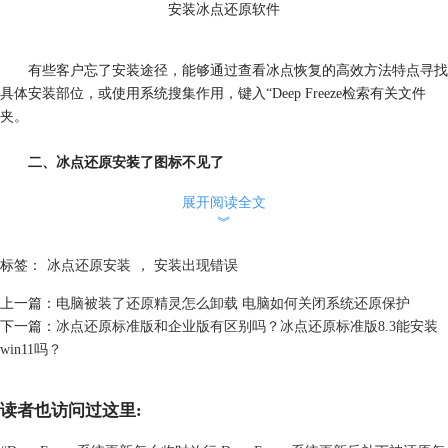
安装冰点还原软件
有些客户忘了安装途径，能够通过查看冰点恢复的高效方法特点寻找
具体安装部位，或使用系统搜集作用，键入“Deep Freeze检索有关文件
夹。
二、冰点还原安装了图标不见了
展开阅读全文
冰点恢复安装后，其标示常常表明在桌面或系统托盘地区，便捷用户
︾
浏览及管理。假如安装后图标不见了，可能是安装里的设置问题或系统设
置造成的。
标签：
冰点还原安装
，
安装出现错误
最先，查验在安装环节中是否选择了不创建快捷方式的选项。
上一篇：
电脑被装了还原精灵怎么卸载 电脑如何关闭系统还原保护
下一篇：
冰点还原标准版和企业版有区别吗？冰点还原标准版8.3能安装
次之，查看系统托盘区域的隐藏图标，保证冰点还原标志不被隐藏。
win11吗？
读者也访问过这里: