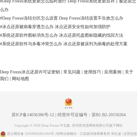
#
Deep Freeze系统更新怎么临时放行 Deep Freeze系统更新后补丁被还原怎
么办
#
Deep Freeze冻结分区怎么设置 Deep Freeze冻结设置不生效怎么办
#
冰点还原被病毒穿透怎么办 冰点还原安全性如何加强防护
#
系统还原软件图标消失怎么办 冰点还原托盘图标隐藏的找回方法
#
系统还原软件与杀毒冲突怎么办 冰点还原被误判为病毒的处理方案
Deep Freeze冰点还原许可证密钥
|
常见问题
|
使用技巧
|
应用案例
|
关于
我们
|
网站地图
如果仍然找不着标示，可以试着重启计算机或重新安装冰点恢复，一
般能解决图标不显示问题。
三、怎样解决冰点还原难题
苏ICP备14036386号-12
|
经营许可证编号：苏B1.B2-20150264
当冰点还原过程中遇到问题时，应先检查是否为最新版。过时的软件
版本可能和当前操作系统不兼容或出现已知错误。访问冰点还原的官网，
Copyright © 2026 Deep Freeze 中文版 -苏州苏杰思网络有限公司旗下网站
安装下载最新版本可以处理一些问题。
苏公网安备 32059002001504号
| 特聘法律顾问：江苏政纬律师事务所 宋红波 |
证照信息