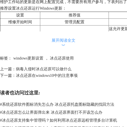
维护工作站的更新是在网上配置完成，不需要所有用户参与，下表列出了
推荐设置
冰点还原运行Windows更新
：
设置
推荐值
维修开始时间
管理员配置
这允许更
机的时间
展开阅读全文
任务需要
︾
Windo
维护结束时间。
当Windows更新完成
不会干扰
标签：
windows更新设置
，
冰点还原使用
长。
注意,有一
上一篇：
病毒入侵时冰点还原可以做什么
超时事件与
下一篇：
冰点还原在windows10中的注意事项
遇到的问
只能启用
读者也访问过这里:
允许用户取消任务
禁用
户将在电
通常会发
#
系统还原软件图标消失怎么办 冰点还原托盘图标隐藏的找回方法
关闭维护
#
冰点还原怎么让界面弹出来 冰点还原界面打不开该怎么办
关闭后的任务
禁用
修任务的
#
冰点还原支持集中管理吗？如何利用冰点还原远程管理多台计算机
是最后一