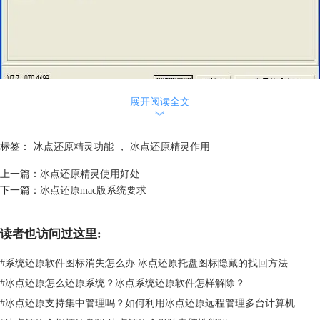
展开阅读全文
图一：使用界面
︾
8、利用faronics core管理具有动态群组的工作站、对工作站群组执行操
作、查看工作站活动状态、通过网络远程唤醒离线的工作站。
标签：
冰点还原精灵功能
，
冰点还原精灵作用
二、部署和互换操作选项
1、提供安静安装选项，供快速网络部署之用。
上一篇：
冰点还原精灵使用好处
2、可将软件与主镜像文件一起在多个工作站上部署。
下一篇：
冰点还原mac版系统要求
3、命令行控制实用程序供远程管理之用。
4、可将冰点的防护功能与其他提供执行命令行控制的桌面管理解决方案
读者也访问过这里:
集成。
5、创建、编辑、下载、共享基于xml的操作文件，来通过企业控制台来
#
系统还原软件图标消失怎么办 冰点还原托盘图标隐藏的找回方法
与其他程序交互。
#
冰点还原怎么还原系统？冰点系统还原软件怎样解除？
6、通过lan、wan或两者混合来与工作站交换数据。
#
冰点还原支持集中管理吗？如何利用冰点还原远程管理多台计算机