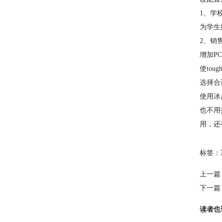
1、学
为学生
2、销
增加P
使to
选择合
使用冰
也不用
用，还
标签：
上一篇
下一篇
读者也