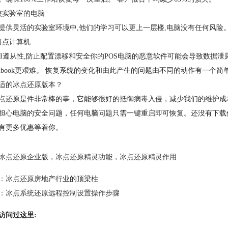
校实验室的电脑
提供灵活的实验室环境中,他们的学习可以更上一层楼,电脑没有任何风险
售点计算机
CI遵从性,防止配置漂移和安全你的POS电脑的恶意软件可能会导致数据
ughbook更艰难。 恢复系统的变化和由此产生的问题由不同的动作有一个简
适的冰点还原版本？
点还原是件非常棒的事，它能够很好的抵御病毒入侵，减少我们的维护成
担心电脑的安全问题，任何电脑问题只需一键重启即可恢复。还没有下载
有更多优惠等着你。
冰点还原企业版
，
冰点还原精灵功能
，
冰点还原精灵作用
：
冰点还原房地产行业的顶梁柱
：
冰点系统还原远程控制设置操作步骤
访问过这里: