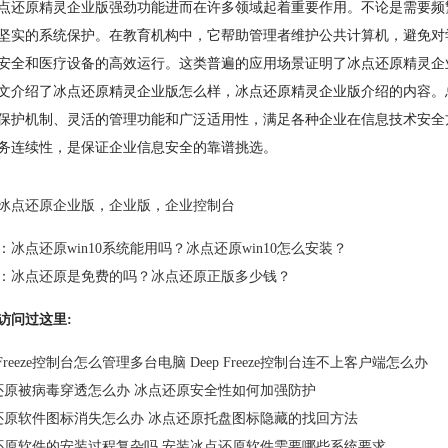
原精灵企业版强劲功能进而在许多领域起着重要作用。不论是需要频繁
坚实的系统保护。在教育机构中，它帮助管理者维护公共计算机，避免对
安全和医疗设备的高效运行。这类普遍的应用场景证明了冰点还原精灵企
绍了冰点还原精灵企业版怎么样，冰点还原精灵企业版介绍的内容。总
保护机制、灵活的管理功能和广泛适用性，满足各种企业在信息技术安全
务连续性，是保证企业信息安全的靠谱挑选。
冰点还原企业版
，
企业版
，
企业控制台
：
冰点还原win10系统能用吗？冰点还原win10怎么安装？
：
冰点还原是免费的吗？冰点还原正版多少钱？
访问过这里:
p Freeze控制台怎么管理多台电脑 Deep Freeze控制台连不上客户端怎么办
还原被病毒穿透怎么办 冰点还原安全性如何加强防护
还原软件图标消失怎么办 冰点还原托盘图标隐藏的找回方法
还原软件的安装过程复杂吗 安装冰点还原软件需要哪些系统要求