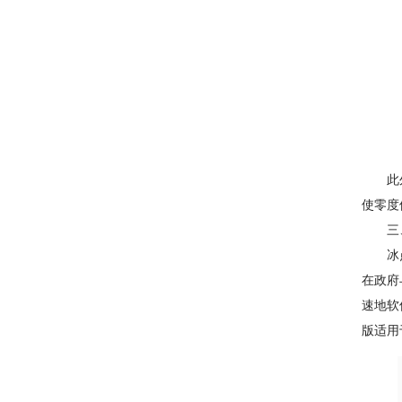
此外，
使零度
三、
冰点还
在政府
速地软
版适用