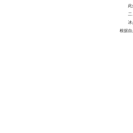
此外，
二、
冰点还
根据自