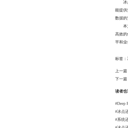
冰点还
能提供
数据的
本文介
高效的
平和业
标签：
上一篇
下一篇
读者也
#
Dee
#
冰点
#
系统
#
冰点