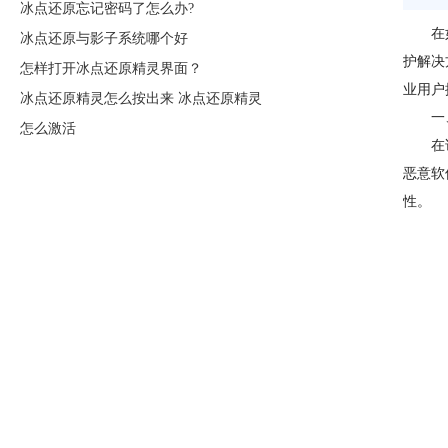
冰点还原忘记密码了怎么办?
在如今
冰点还原与影子系统哪个好
护解决
怎样打开冰点还原精灵界面？
业用户
冰点还原精灵怎么按出来 冰点还原精灵
一、
怎么激活
在诸多
恶意软
性。