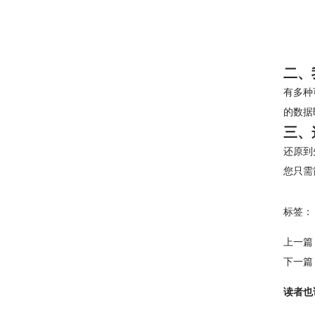
二、
有多种
的数据
三、
还原到
您只需
标签：
上一篇
下一篇
读者也