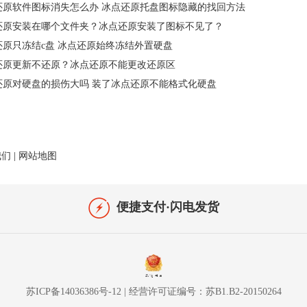
还原软件图标消失怎么办 冰点还原托盘图标隐藏的找回方法
还原安装在哪个文件夹？冰点还原安装了图标不见了？
还原只冻结c盘 冰点还原始终冻结外置硬盘
还原更新不还原？冰点还原不能更改还原区
还原对硬盘的损伤大吗 装了冰点还原不能格式化硬盘
我们
|
网站地图
便捷支付·闪电发货
苏ICP备14036386号-12
|
经营许可证编号：苏B1.B2-20150264