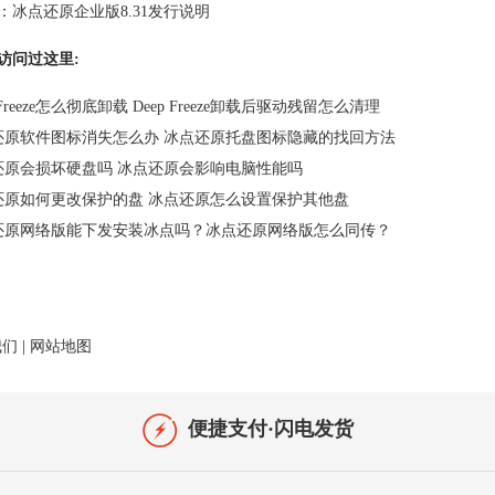
：
冰点还原企业版8.31发行说明
访问过这里:
p Freeze怎么彻底卸载 Deep Freeze卸载后驱动残留怎么清理
还原软件图标消失怎么办 冰点还原托盘图标隐藏的找回方法
还原会损坏硬盘吗 冰点还原会影响电脑性能吗
还原如何更改保护的盘 冰点还原怎么设置保护其他盘
还原网络版能下发安装冰点吗？冰点还原网络版怎么同传？
我们
|
网站地图
便捷支付·闪电发货