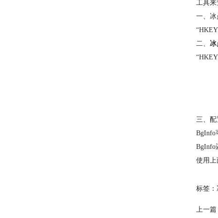
工具来
一、冰
“HKEY
二、
冰
“HKEY
三、配置
BgI
BgI
使用上
标签：
上一篇