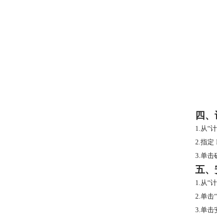
四、
1.从
2.指定
3.单
五、
1.从
2.单
3.单