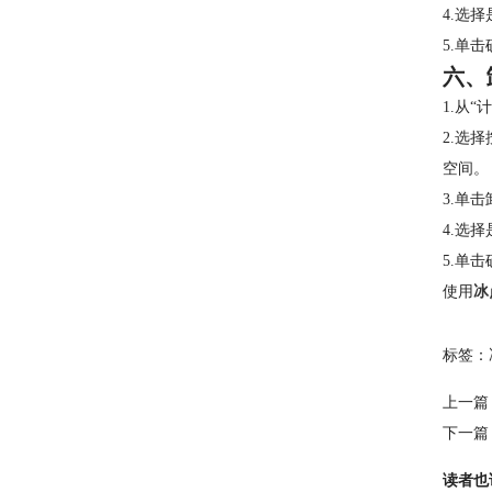
4.选
5.单
六、
1.从
2.选择
空间。
3.单
4.选
5.单
使用
冰
标签：
上一篇
下一篇
读者也