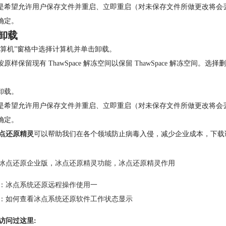
择是希望允许用户保存文件并重启、立即重启（对未保存文件所做更改将
击确定。
卸载
“计算机”窗格中选择计算机并单击卸载。
按原样保留现有 ThawSpace 解冻空间以保留 ThawSpace 解冻空间。选择删
击卸载。
择是希望允许用户保存文件并重启、立即重启（对未保存文件所做更改将
击确定。
点还原精灵
可以帮助我们在各个领域防止病毒入侵，减少企业成本，下载
冰点还原企业版
，
冰点还原精灵功能
，
冰点还原精灵作用
：
冰点系统还原远程操作使用一
：
如何查看冰点系统还原软件工作状态显示
访问过这里: