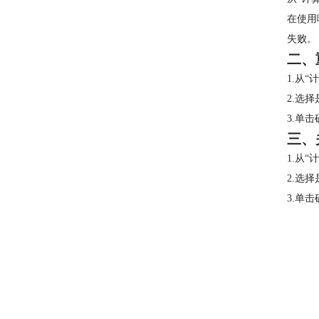
在使用
失败。
二、
1.从
2.选
3.单
三、
1.从
2.选
3.单