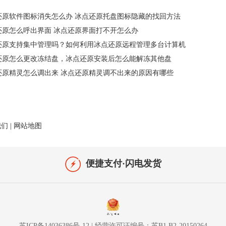
还原软件图标消失怎么办 冰点还原托盘图标隐藏的找回方法
还原怎么呼出界面 冰点还原界面打不开怎么办
还原支持集中管理吗？如何利用冰点还原远程管理多台计算机
还原怎么更改冻结盘，冰点还原安装后怎么能解冻其他盘
还原精灵怎么调出来 冰点还原精灵调不出来的原因有哪些
我们
|
网站地图
便捷支付·闪电发货
苏ICP备14036386号-12
|
经营许可证编号：苏B1.B2-20150264