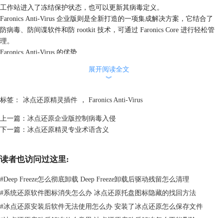
工作站进入了冻结保护状态，也可以更新其病毒定义。
Faronics Anti-Virus 企业版则是全新打造的一项集成解决方案，它结合了
防病毒、防间谍软件和防 rootkit 技术，可通过 Faronics Core 进行轻松管
理。
Faronics Anti-Virus 的优势
1、CPU 和 RAM 占用率低
展开阅读全文
2、业内领先的价值
︾
3、在操作系统内核层工作的主动式实时保护
4、MX-Virtualization™ 技术可分析威胁，阻止威胁在计算 机上运行
标签：
冰点还原精灵插件
，
Faronics Anti-Virus
5、提供完善的恶意软件动态分析，包括启发、签名检测、文件仿真和行
上一篇：
冰点还原企业版控制病毒入侵
为检测
下一篇：
冰点还原精灵专业术语含义
6、通过 Faronics Core 提供可扩展的集中管理、部署和全面报告
7、与 Faronics Deep Freeze 无缝集成，更新病毒定义
Anti-Virus 可以通过企业控制台安装和使用。使用Faronics Anti-Virus是可
读者也访问过这里:
选择的。冰点软件企业版可在不使用Faronics Anti-Virus的情况下单独使
用。相关文章：
冰点还原企业版控制病毒入侵
。
#
Deep Freeze怎么彻底卸载 Deep Freeze卸载后驱动残留怎么清理
#
系统还原软件图标消失怎么办 冰点还原托盘图标隐藏的找回方法
#
冰点还原安装后软件无法使用怎么办 安装了冰点还原怎么保存文件