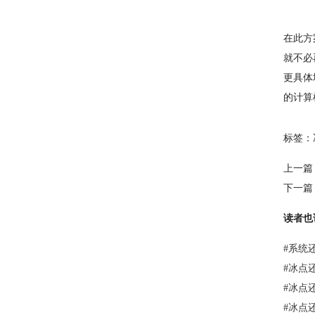
在此方
就不必
更具体
的计算
标签：
上一篇
下一篇
读者也
#
系统
#
冰点
#
冰点
#
冰点