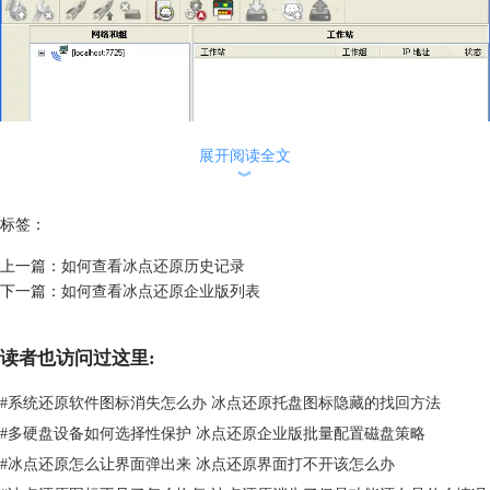
展开阅读全文
︾
标签：
上一篇：
如何查看冰点还原历史记录
下一篇：
如何查看冰点还原企业版列表
图三：冰点还原控制台界面
二、激活控制台
读者也访问过这里:
作为
冰点还原企业版
的安全功能， OTP 功能可防止未经授权使用企业控
制台。当 DFConsole.exe 文件复制到新计算机上时，必须激活控制台。在
#
系统还原软件图标消失怎么办 冰点还原托盘图标隐藏的找回方法
新计算机上首次运行该控制台时，屏幕将出现一个显示 OTP 令牌的对话
#
多硬盘设备如何选择性保护 冰点还原企业版批量配置磁盘策略
框。
#
冰点还原怎么让界面弹出来 冰点还原界面打不开该怎么办
网络管理员需要在配置管理程序的 OTP 生成系统中输入此令牌，然后将