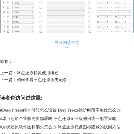
展开阅读全文
︾
图一：冰点还原配置管理程序安装种子
注意：可以创建DFwks.exe、DFwksseed.exe 和 depfrz.rdx 文件，并且交替
标签：
部署至任何使用相同Customization Code 的冰点计算机上。冰点种子可以
用作模板/ 占位符，以确保您的基本元素，如密码、网络配置或者标准化
上一篇：
冰点还原精灵使用概述
工作站任务始终保持一致。种子将不会运用任何配置设置，但是会将其保
下一篇：
如何查看冰点还原历史记录
留在文件中。若要将此文件仅用作一个模板，请使用配置管理程序打开
DFwksseed.exe 文件，并进行任何必要的修改。接下来，若要创建工作站
安装文件，请单击创建>创建工作站安装文件。
读者也访问过这里:
出于安全的原因，建议在较大型环境中限制配置管理程序的使用。为达到
#
Deep Freeze维护时段怎么设置 Deep Freeze维护时段不生效怎么办
此目的的可以启用冰点管理程序的密码保护功能，或者移除
c:\program files\faronics\Deep Freeze 7 Enterprise 文件夹中
#
冰点还原企业版需要部署吗 冰点还原企业版如何统一配置策略
的 DFadmin.exe，使其变为不可用。此文件将移至域管理程序的工作台，
#
系统还原软件图标消失怎么办 冰点还原托盘图标隐藏的找回方法
并从通用的
冰点还原
企业控制台中删除。若要恢复它，可以从安装相同版