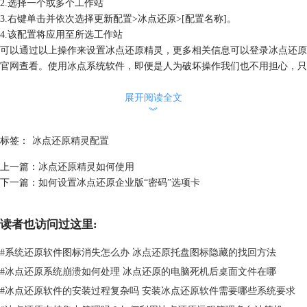
2.选择一个或多个工作站
3.右键单击并依次选择更新配置>冰点还原>[配置名称]。
4.该配置将应用至所选工作站
可以通过以上操作来设置冰点还原精灵，更多相关信息可以登录
冰点还原
官网
查看。使用冰点系统软件，即便是人为破坏操作我们也不用担心，只
要将冰点系统状态设置在冻结状态，就可以使电脑重启之后恢复到初始状
态。家庭使用者再也不用担心家中小孩失误操作，企业使用者也可以减少
展开阅读全文
︾
电脑维护成本。现在下载冰点软件还有更多优惠。
标签：
冰点还原精灵配置
上一篇：
冰点还原精灵如何使用
下一篇：
如何设置冰点还原企业版“密码”选项卡
读者也访问过这里:
#
系统还原软件图标消失怎么办 冰点还原托盘图标隐藏的找回方法
#
冰点还原系统崩溃如何处理 冰点还原的电脑死机后桌面文件在哪
#
冰点还原软件的安装过程复杂吗 安装冰点还原软件需要哪些系统要求