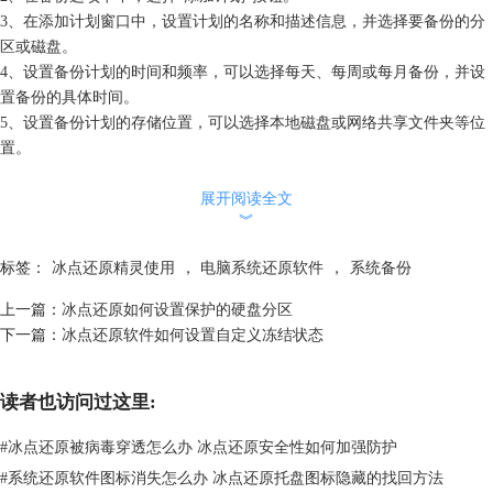
3、在添加计划窗口中，设置计划的名称和描述信息，并选择要备份的分
区或磁盘。
4、设置备份计划的时间和频率，可以选择每天、每周或每月备份，并设
置备份的具体时间。
5、设置备份计划的存储位置，可以选择本地磁盘或网络共享文件夹等位
置。
6、点击“确定”按钮，保存备份计划设置。
展开阅读全文
︾
设置完备份计划后，冰点还原软件会自动在指定的时间和频率上执行备份
任务。备份完成后，用户可以在备份列表中查看备份的详细信息，包括备
标签：
冰点还原精灵使用
，
电脑系统还原软件
，
系统备份
份名称、备份时间、备份大小等。
上一篇：
冰点还原如何设置保护的硬盘分区
下一篇：
冰点还原软件如何设置自定义冻结状态
读者也访问过这里:
#
冰点还原被病毒穿透怎么办 冰点还原安全性如何加强防护
#
系统还原软件图标消失怎么办 冰点还原托盘图标隐藏的找回方法