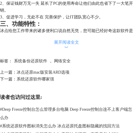
2、保证钱财万无一失 延长了PC的使用寿命让他们由此也省下了一大笔开
销。
3、促进学习，无处不在 完善保护，让IT团队宽心不少。
三、功能特性：
冰点给您工作带来的诸多便利口说自然无凭，您可能已经好奇这款软件是
如何实现这般神奇功能的来。其实上也很简单，就像下面说明的一样！
展开阅读全文
︾
标签：
系统备份还原软件
，
网络安全
上一篇：
冰点还原mac版安装ARD选项
下一篇：
系统还原软件哪家强
读者也访问过这里:
#
Deep Freeze控制台怎么管理多台电脑 Deep Freeze控制台连不上客户端怎
么办
#
系统还原软件图标消失怎么办 冰点还原托盘图标隐藏的找回方法
图二：登录界面