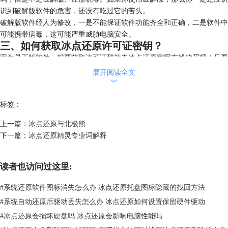
识到破解版软件的危害，还没有吃过它的苦头。
破解版软件经人为修改，一是不能保证软件功能齐全和正确，二是软件中
可能携带病毒，这可能严重威胁电脑安全。
三、如何获取冰点还原许可证密钥？
因为是正版软件，想要获取许可证那就去
冰点还原官网
在线购买吧！只要
提交订单并确认支付后，5分钟之内将会收到带有激活码的邮件哦！收到
展开阅读全文
激活码之后就可以进行注册啦！
︾
如果你喜欢这款软件并且想要使用它，建议购买正版软件，支持正版，抵
制破解版软件！
标签：
上一篇：
冰点还原与北极熊
下一篇：
冰点还原精灵专业词解释
读者也访问过这里:
#
系统还原软件图标消失怎么办 冰点还原托盘图标隐藏的找回方法
#
系统自动还原后驱动丢失怎么办 冰点还原如何设置保留硬件驱动
#
冰点还原会损坏硬盘吗 冰点还原会影响电脑性能吗