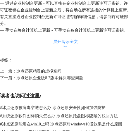
— 通过企业控制台更新 - 可以直接在企业控制台上更新许可证密钥。许
可证密钥在企业控制台上更新之后，将自动在所有连接的计算机上更新。
有关直接通过企业控制台更新许可证 密钥的详细信息，请参阅许可证部
分。
— 手动在每台计算机上更新 - 可手动在各台计算机上更新许可证密钥。
有关详细信息，请参 阅“ 状态” 选项卡部分。
展开阅读全文
当您通过
冰点一键还原官网
下载冰点企业版更新时，请记住，您需要从您
︾
的帐号中复制并粘贴新的许可证钥匙，以便在安装过程中使用。冰点为每
个软件版本更新许可证钥匙。在每次发布新的许可证钥匙时，将同时更新
标签：
您的冰点实验室帐号。
上一篇：
冰点还原精灵的虚拟空间
下一篇：
冰点还原企业版8.2版本解决哪些问题
读者也访问过这里:
#
冰点还原被病毒穿透怎么办 冰点还原安全性如何加强防护
#
系统还原软件图标消失怎么办 冰点还原托盘图标隐藏的找回方法
#
冰点还原能用在win10上吗 冰点还原对windows10没效果是什么原因