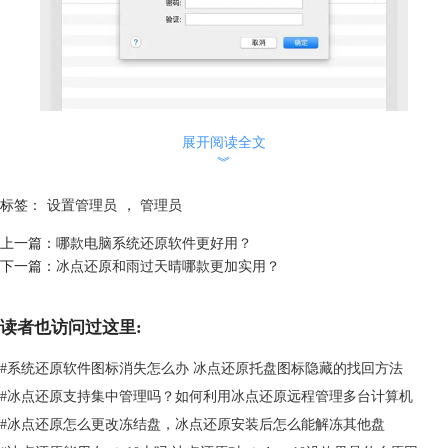
展开阅读全文
︾
标签：
设置管理员
，
管理员
图2：设置管理员密码
上一篇：
哪款电脑系统还原软件更好用？
注意：DF用户名和密码可以根据用户的需要，自行设置即可，但值得注
下一篇：
冰点还原和雨过天晴哪款更加实用？
意的是，管理员在软件中进行更改操作时，很多地方都需要输此密码，需
将密码保存在一个安全的地方。如果密码丢失，管理员不能恢复它。必须
重新安装冰点还原。所以管理员在这里设置的密码尤为重要，一定要牢记
读者也访问过这里:
哦。
第三步，确定后管理员创建完毕，如图3所示，用户名为admin,且在用户
#
系统还原软件图标消失怎么办 冰点还原托盘图标隐藏的找回方法
名后面显示管理员字样，单击右下角的应用即可。
#
冰点还原支持集中管理吗？如何利用冰点还原远程管理多台计算机
#
冰点还原怎么更改冻结盘，冰点还原安装后怎么能解冻其他盘