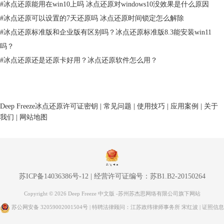
#
冰点还原能用在win10上吗 冰点还原对windows10没效果是什么原因
#
冰点还原可以设置的7天还原吗 冰点还原时间锁定怎么解除
图二：版本选择
#
冰点还原标准版和企业版有区别吗？冰点还原标准版8.3能安装win11
小编在这里要提醒大家，每个版本功能都不一样的，要选对适合的版本
吗？
哦！如果不知道自己适合什么版本，可以查看文章：
如何选择合适的冰点
#
冰点还原还是还原卡好用？冰点还原软件怎么用？
还原版本？
4、选择好版本之后，点击“免费下载”。弹出如下对话框，选择你要存放
安装包的位置，然后点击“下载”。
Deep Freeze冰点还原许可证密钥
|
常见问题
|
使用技巧
|
应用案例
|
关于
我们
|
网站地图
苏ICP备14036386号-12
|
经营许可证编号：苏B1.B2-20150264
Copyright © 2026 Deep Freeze 中文版 -苏州苏杰思网络有限公司旗下网站
苏公网安备 32059002001504号
| 特聘法律顾问：江苏政纬律师事务所 宋红波 |
证照信息