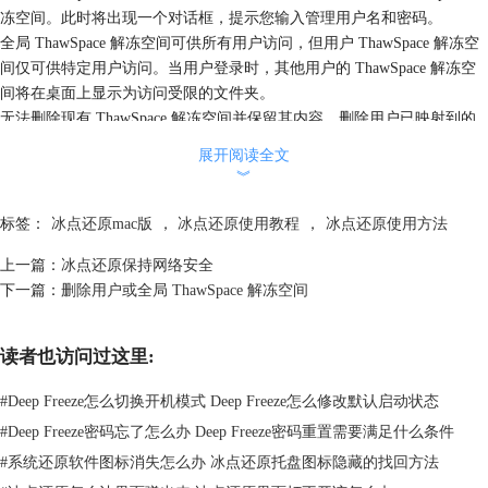
冻空间。此时将出现一个对话框，提示您输入管理用户名和密码。
全局 ThawSpace 解冻空间可供所有用户访问，但用户 ThawSpace 解冻空
间仅可供特定用户访问。当用户登录时，其他用户的 ThawSpace 解冻空
间将在桌面上显示为访问受限的文件夹。
无法删除现有 ThawSpace 解冻空间并保留其内容。删除用户已映射到的
ThawSpace 解冻空间将会阻止该用户登录到计算机。建议在删除
展开阅读全文
ThawSpace 解冻空间之前将用户映射到其他位置。相关文章：
冰点还原
︾
mac版解冻空间
标签：
冰点还原mac版
，
冰点还原使用教程
，
冰点还原使用方法
上一篇：
冰点还原保持网络安全
下一篇：
删除用户或全局 ThawSpace 解冻空间
读者也访问过这里:
#
Deep Freeze怎么切换开机模式 Deep Freeze怎么修改默认启动状态
#
Deep Freeze密码忘了怎么办 Deep Freeze密码重置需要满足什么条件
#
系统还原软件图标消失怎么办 冰点还原托盘图标隐藏的找回方法