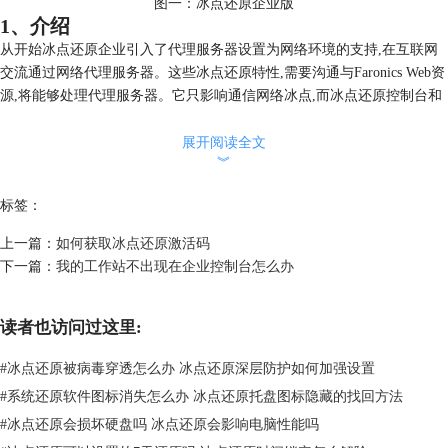
图一：冰点还原企业版
1、介绍
从开始冰点还原企业引入了代理服务器设置为网络环境的支持,在互联网
交流通过网络代理服务器。这些冰点还原特性,需要沟通与Faronics Web资
源,将能够处理代理服务器。它只影响通信网络冰点,而冰点还原控制台和
客户端之间的通信不受代理设置的影响,总是使用直接连接在局域网/广域
网。因此冰点还原支持转发(本地)代理服务器设置以及公共代理服务器。
展开阅读全文
2、冰点还原企业中代理服务器配置控制台
︾
代理服务器配置在冰点还原Enterprise Console中配置工具- >网络配置- >
标签：
代理服务器。它将显式地使用这些设置无视代理设置,这可能是配置在系
统的局域网配置(Internet选项设置)。
上一篇：
如何获取冰点还原激活码
当代理服务器中配置冰点还原控制台,控制台将使用代理配置的以下特点:
下一篇：
我的工作站不出现在企业控制台怎么办
——许可在线激活
——云连接器
——公告
读者也访问过这里:
——检查更新
#
冰点还原被病毒穿透怎么办 冰点还原深层防护如何加强设置
许可自动激活控制台服务器服务,支持的服务器服务将使用代理设置配置
在其本地控制台。设置为远程控制台,控制台和服务器服务是运行在不同
#
系统还原软件图标消失怎么办 冰点还原托盘图标隐藏的找回方法
的计算机,它仍然需要使用本地控制台设置代理服务器配置电脑。代理服
#
冰点还原会损坏硬盘吗 冰点还原会影响电脑性能吗
务器连接失败时,冰点还原控制台或服务器服务还将尝试直接连接到互联