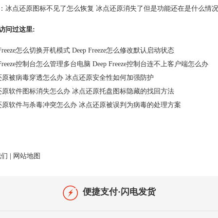
：
冰点还原图标不见了怎么恢复 冰点还原消失了但是功能还在是什么情
访问过这里:
p Freeze怎么切换开机模式 Deep Freeze怎么修改默认启动状态
p Freeze控制台怎么管理多台电脑 Deep Freeze控制台连不上客户端怎么办
还原被病毒穿透怎么办 冰点还原安全性如何加强防护
还原软件图标消失怎么办 冰点还原托盘图标隐藏的找回方法
还原软件与杀毒冲突怎么办 冰点还原被误判为病毒的处理方案
我们
|
网站地图
便捷支付·闪电发货