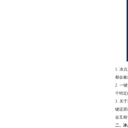
1. 
都会被
2. 
个特定
3. 
键还原
会互相
二、冰