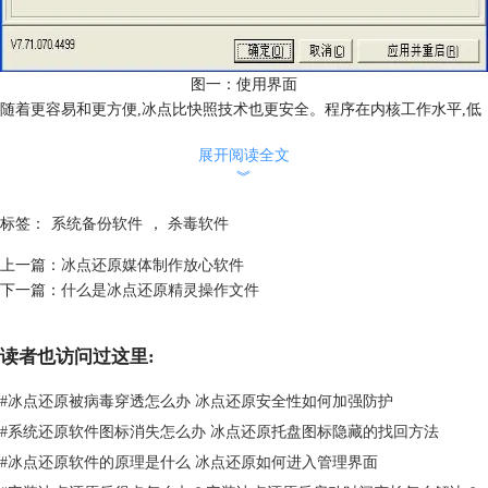
图一：使用界面
随着更容易和更方便,冰点比快照技术也更安全。程序在内核工作水平,低
于一个计算机的操作系统。 这样,如果一个恶意的演员篡改工作站的操作
展开阅读全文
系统,这些变化不会影响设置存储在冰点软件。该计划也与anti-executable
︾
和杀毒工具无缝集成作为一个总体分层安全战略的一部分。
冰点各种各样的其他功能,包括:
标签：
系统备份软件
，
杀毒软件
1、更新安装软件:安装软件新版本更新维护期间所以系统保持当前不需要
干预。
上一篇：
冰点还原媒体制作放心软件
2、键盘和鼠标锁:此功能使用户能够避免篡改而关键更新进展。
下一篇：
什么是冰点还原精灵操作文件
3、冻结外部硬盘驱动器:外部USB或FireWire硬盘都可以冷冻工作站一样
设置,以帮助保护在这些设备上存储的数据即使在驱动断开。
读者也访问过这里:
4、冰点还原Mac版:与其他安全系统,Faronics提供一个版本兼容Mac OS阻
止所有类型的企业工作站安全网络罪犯。
#
冰点还原被病毒穿透怎么办 冰点还原安全性如何加强防护
企业不用在担心工作站安全与灾难恢复,
冰点还原精灵
通过远程控制可以
#
系统还原软件图标消失怎么办 冰点还原托盘图标隐藏的找回方法
控制和管理。冰点云允许用户从远程位置管理电脑事件在发生破坏性的事
件,让他们走出办公室。手机应用程序也可以为iOS和Android设备各种规
#
冰点还原软件的原理是什么 冰点还原如何进入管理界面
模的部署可以管理。