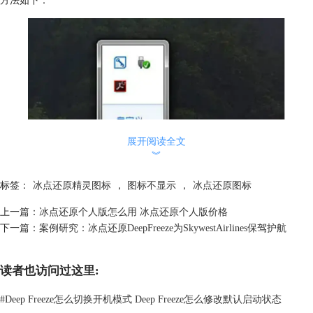
方法如下：
展开阅读全文
︾
首先，检查冰点还原是否正常运行。可以通过任务管理器查看冰点还原的
标签：
冰点还原精灵图标
，
图标不显示
，
冰点还原图标
相关进程是否在运行。
如果冰点还原正在运行，可以通过快捷键调出冰点还原。冰点还原的默认
上一篇：
冰点还原个人版怎么用 冰点还原个人版价格
快捷键是Ctrl+Alt+X，按下这组快捷键，可以直接调出冰点还原的主界
下一篇：
案例研究：冰点还原DeepFreeze为SkywestAirlines保驾护航
面。
如果以上方法都无法解决问题，可能是冰点还原出现了错误。此时，可以
尝试卸载冰点还原，然后重新安装。
读者也访问过这里:
#
Deep Freeze怎么切换开机模式 Deep Freeze怎么修改默认启动状态