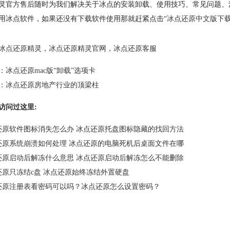
灵官方售后随时为我们解决关于冰点的安装卸载、使用技巧、常见问题、
用冰点软件，如果还没有下载软件使用那就赶紧点击“
冰点还原中文版下
冰点还原精灵
，
冰点还原精灵官网
，
冰点还原客服
：
冰点还原mac版“卸载”选项卡
：
冰点还原房地产行业的顶梁柱
访问过这里:
还原软件图标消失怎么办 冰点还原托盘图标隐藏的找回方法
还原系统崩溃如何处理 冰点还原的电脑死机后桌面文件在哪
还原启动后解冻什么意思 冰点还原启动后解冻怎么不能删除
还原只冻结c盘 冰点还原始终冻结外置硬盘
还原注册表看密码可以吗？冰点还原怎么设置密码？