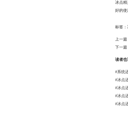
冰点精
好的使
标签：
上一篇
下一篇
读者也
#
系统
#
冰点
#
冰点
#
冰点
#
冰点