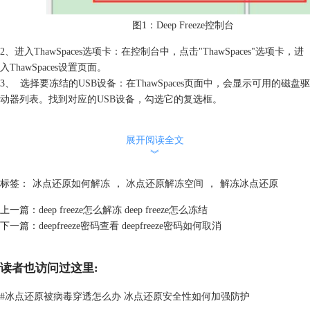
图1：
Deep Freeze控制台
2、进入ThawSpaces选项卡：在控制台中，点击"ThawSpaces"选项卡，进
入ThawSpaces设置页面。
3、
选择要冻结的USB设备：在ThawSpaces页面中，会显示可用的磁盘驱
动器列表。找到对应的USB设备，勾选它的复选框。
展开阅读全文
︾
标签：
冰点还原如何解冻
，
冰点还原解冻空间
，
解冻冰点还原
上一篇：
deep freeze怎么解冻 deep freeze怎么冻结
下一篇：
deepfreeze密码查看 deepfreeze密码如何取消
图2：
选择要冻结的USB设备
读者也访问过这里:
4、应用并保存设置：完成选择后，点击"应用"或"保存"按钮，使设置生
效。
#
冰点还原被病毒穿透怎么办 冰点还原安全性如何加强防护
经过以上步骤，USB设备将被冻结，只能以只读模式进行访问。这可以有