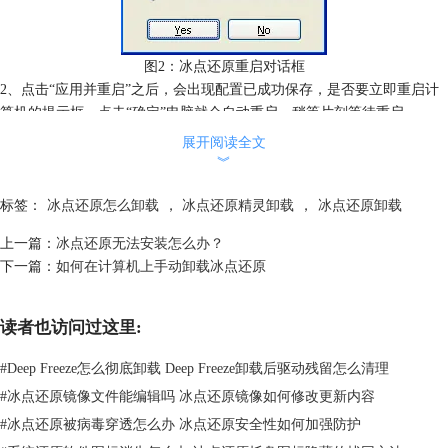
图2：冰点还原重启对话框
2、点击“应用并重启”之后，会出现配置已成功保存，是否要立即重启计
算机的提示框，点击“确定”电脑就会自动重启，稍等片刻等待重启。
展开阅读全文
︾
图3：冰点还原解冻状态
3、重启之后可以看到的软件图标上多了一个红色的叉叉，表示现在冰点
标签：
冰点还原怎么卸载
，
冰点还原精灵卸载
，
冰点还原卸载
软件已经被解冻了，没有任何作用了。如上图所示
上一篇：
冰点还原无法安装怎么办？
下一篇：
如何在计算机上手动卸载冰点还原
读者也访问过这里:
#
Deep Freeze怎么彻底卸载 Deep Freeze卸载后驱动残留怎么清理
#
冰点还原镜像文件能编辑吗 冰点还原镜像如何修改更新内容
#
冰点还原被病毒穿透怎么办 冰点还原安全性如何加强防护