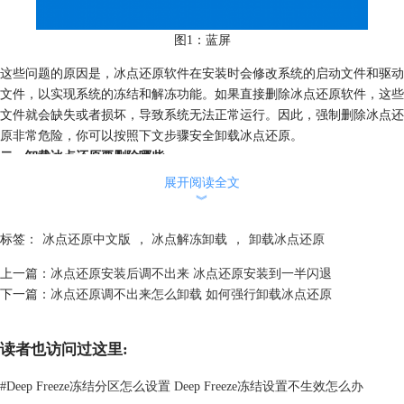
图1：蓝屏
这些问题的原因是，冰点还原软件在安装时会修改系统的启动文件和驱动
文件，以实现系统的冻结和解冻功能。如果直接删除冰点还原软件，这些
文件就会缺失或者损坏，导致系统无法正常运行。因此，强制删除冰点还
原非常危险，你可以按照下文步骤安全卸载冰点还原。
二、卸载冰点还原要删除哪些
卸载冰点还原是指在正确解除冰点保护的情况下，使用官方提供的方法或
展开阅读全文
者工具来完全卸载冰点还原软件。这种做法是安全和有效的，它可以让你
︾
彻底清除冰点还原软件对系统的影响，恢复系统的正常状态。卸载冰点还
原要删除哪些呢？一般来说，有以下几个步骤：
标签：
冰点还原中文版
，
冰点解冻卸载
，
卸载冰点还原
第一步：解除冰点保护
上一篇：
冰点还原安装后调不出来 冰点还原安装到一半闪退
你需要先进入冰点还原软件的界面，输入密码，然后选择启动后
解冻
，并
下一篇：
冰点还原调不出来怎么卸载 如何强行卸载冰点还原
点击应用并重启。这样，你的电脑就会重启后进入解冻状态，任务栏右下
角的冰熊图标上会打个“X”。
读者也访问过这里:
#
Deep Freeze冻结分区怎么设置 Deep Freeze冻结设置不生效怎么办