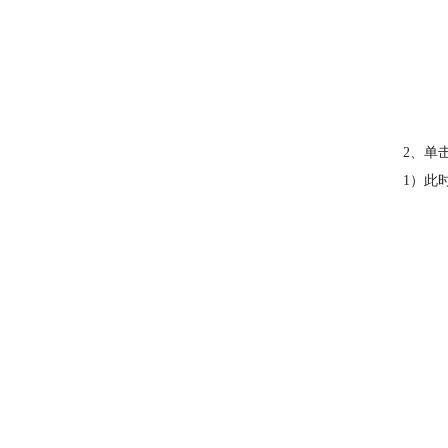
2、单
1）此时