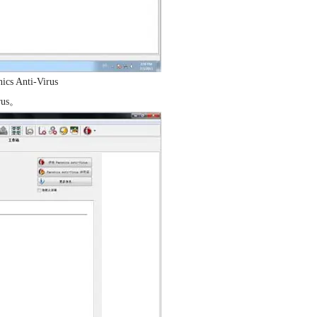
 Anti-Virus
us。