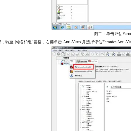
图二：单击评估Faronics
，转至“网络和组”窗格，右键单击 Anti-Virus 并选择评估Faronics Anti-Vir