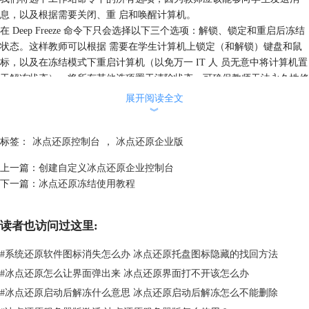
息，以及根据需要关闭、重 启和唤醒计算机。
在 Deep Freeze 命令下只会选择以下三个选项：解锁、锁定和重启后冻结
状态。这样教师可以根据 需要在学生计算机上锁定（和解锁）键盘和鼠
标，以及在冻结模式下重启计算机（以免万一 IT 人 员无意中将计算机置
于解冻状态）。将所有其他选项置于清除状态，可确保教师无法永久性修
改计 算机。
展开阅读全文
最后，将清除所有工作站安装/ 卸载命令及所有计划程序命令，因为我们
︾
不希望教师使用任何这 些选项。（相关文章：
启动并激活冰点还原企业
控制台
）
标签：
冰点还原控制台
，
冰点还原企业版
上一篇：
创建自定义冰点还原企业控制台
下一篇：
冰点还原冻结使用教程
读者也访问过这里:
#
系统还原软件图标消失怎么办 冰点还原托盘图标隐藏的找回方法
#
冰点还原怎么让界面弹出来 冰点还原界面打不开该怎么办
#
冰点还原启动后解冻什么意思 冰点还原启动后解冻怎么不能删除