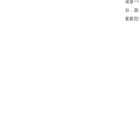
这是一
台，选
更新完