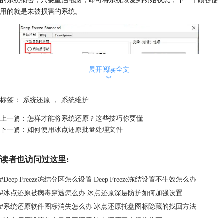
用的就是未被损害的系统。
展开阅读全文
︾
标签：
系统还原
，
系统维护
上一篇：
怎样才能将系统还原？这些技巧你要懂
下一篇：
如何使用冰点还原批量处理文件
图2：启动后冻结功能
读者也访问过这里:
第二、前台电脑的管理
#
Deep Freeze冻结分区怎么设置 Deep Freeze冻结设置不生效怎么办
除了公用电脑外，前台电脑也是酒店管理的重要一环。前台电脑每天都要
记录大量的人员、客房数据等。这些数据非常重要，需要获得更好的保
#
冰点还原被病毒穿透怎么办 冰点还原深层防护如何加强设置
护。用户可以使用ThawSpace解冻空间保存重要的数据，以保障电脑重启
#
系统还原软件图标消失怎么办 冰点还原托盘图标隐藏的找回方法
时不会删除这些重要的信息。