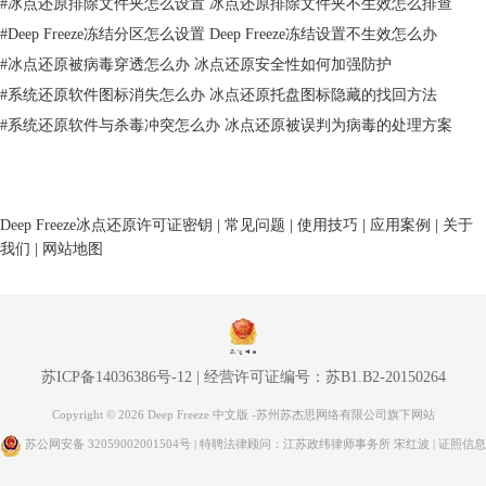
#
冰点还原排除文件夹怎么设置 冰点还原排除文件夹不生效怎么排查
#
Deep Freeze冻结分区怎么设置 Deep Freeze冻结设置不生效怎么办
#
冰点还原被病毒穿透怎么办 冰点还原安全性如何加强防护
#
系统还原软件图标消失怎么办 冰点还原托盘图标隐藏的找回方法
#
系统还原软件与杀毒冲突怎么办 冰点还原被误判为病毒的处理方案
Deep Freeze冰点还原许可证密钥
|
常见问题
|
使用技巧
|
应用案例
|
关于
图2：冰点还原
我们
|
网站地图
要记住的是，一旦设定了D盘为“不冻结”，虽然可以随意编辑文件，但也
就意味着D盘不再享受冰点还原的守护。所以，玩弄重要数据时，还是得
小心翼翼，免得搞出什么误操作或遇到病毒的“捣乱”。
三、冰点还原如何解冻
苏ICP备14036386号-12
|
经营许可证编号：苏B1.B2-20150264
搞懂了冰点还原的“解冻”操作，就能让你在需要的时候，暂时关掉它的保
护功能，比如说系统要更新或者你想装个新软件。解冻操作其实挺简单
Copyright © 2026 Deep Freeze 中文版 -苏州苏杰思网络有限公司旗下网站
的。进了冰点还原的控制面板后，选好需要解冻的盘符，然后点一下“解
苏公网安备 32059002001504号
| 特聘法律顾问：江苏政纬律师事务所 宋红波 |
证照信息
冻”按钮。搞定!一旦解冻，所有操作都会被永久保存，不会在重启后消