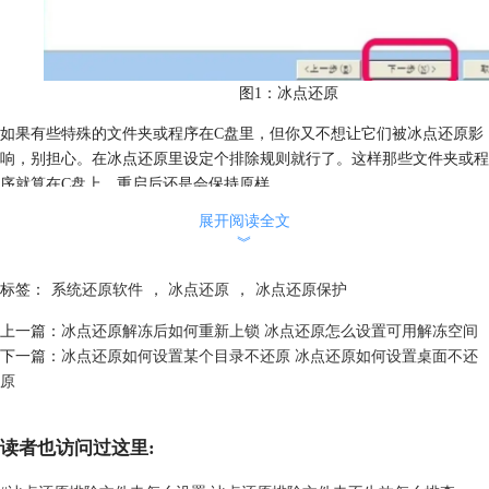
图1：冰点还原
如果有些特殊的文件夹或程序在C盘里，但你又不想让它们被冰点还原影
响，别担心。在冰点还原里设定个排除规则就行了。这样那些文件夹或程
序就算在C盘上，重启后还是会保持原样。
二、冰点设置D盘不还原
展开阅读全文
有时候，你可能就想保护系统盘(那个C盘)，但不想管其他盘比如D盘。
︾
冰点还原可谓是个灵活的小伙伴，给你提供了这种超级酷的设置!
只要在冰点还原的设置里挑选D盘，然后把它标记成“不冻结”状态。这样
标签：
系统还原软件
，
冰点还原
，
冰点还原保护
子在冰点还原的保护下，每次C盘的改动都会在重启后恢复成原样，而D
上一篇：
冰点还原解冻后如何重新上锁 冰点还原怎么设置可用解冻空间
盘的东西就会照常留着。
下一篇：
冰点还原如何设置某个目录不还原 冰点还原如何设置桌面不还
原
读者也访问过这里: