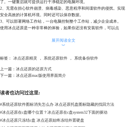
了。一键重启就可提供运行干净稳定的电脑环境。
2、无需在担心软件崩溃、病毒感染、恶意程序和间谍软件的侵扰。实现
安全高效的计算机环境。同时还可以保存数据。
3、可以部署网络工作站，一台电脑控制整个工作站，减少企业成本。
使用冰点还原是一种非常棒的体验，如果你还没有安装软件，可以点
击“
冰点还原精灵下载
”即可免费下载软件进行体验。
展开阅读全文
冰点系统软件保护系统除了电脑维护方面的灾难复原功能之外，也具备多
︾
项实用的网络管理功能，让IT管理人员位在管理端，就能轻松地管理及维
护众多的客户端电脑，并于电脑出现问题时，能快速地加以修复。冰点系
标签：
冰点还原精灵
，
系统还原软件
，
系统备份软件
统的典型应用场景：计算机教室、培训机房、语音教室、企业办公管理、
网吧。用户遍布全球，是目前较为专业的电脑还原软件。
上一篇：
冰点还原的还原方式
使用冰点软件能够给我们带来非常便捷的使用效果，这么强大的软件要赶
下一篇：
冰点还原mac版使用界面简介
紧下载使用哦！为求确保电脑万无一失，我们可以使用冰点软件保护系统
管理者可按实际应用需要，来备份当时电脑环境；当电脑的硬盘故障，或
读者也访问过这里:
者系统毁损问题严重，连“系统还原”都不能挽救时，仍有最后一道防护的
救援方法。
#
系统还原软件图标消失怎么办 冰点还原托盘图标隐藏的找回方法
#
冰点还原在c盘哪个位置？冰点还原在c盘system32下面的驱动
#
冰点还原只冻结c盘 冰点还原始终冻结外置硬盘