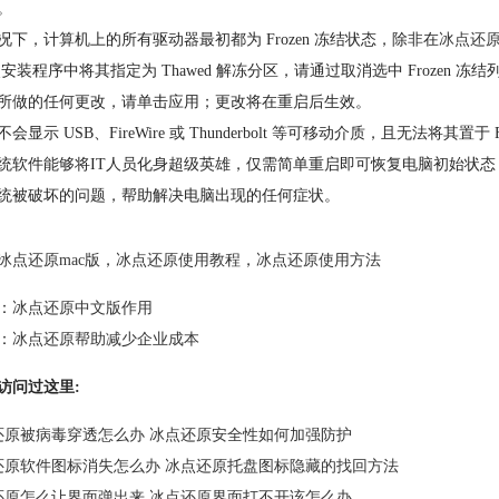
。
况下，计算机上的所有驱动器最初都为 Frozen 冻结状态，除非在
冰点还
点安装程序中将其指定为 Thawed 解冻分区，请通过取消选中 Frozen 冻
所做的任何更改，请单击应用；更改将在重启后生效。
会显示 USB、FireWire 或 Thunderbolt 等可移动介质，且无法将其置于
统软件能够将IT人员化身超级英雄，仅需简单重启即可恢复电脑初始状
统被破坏的问题，帮助解决电脑出现的任何症状。
冰点还原mac版
，
冰点还原使用教程
，
冰点还原使用方法
：
冰点还原中文版作用
：
冰点还原帮助减少企业成本
访问过这里:
还原被病毒穿透怎么办 冰点还原安全性如何加强防护
还原软件图标消失怎么办 冰点还原托盘图标隐藏的找回方法
还原怎么让界面弹出来 冰点还原界面打不开该怎么办