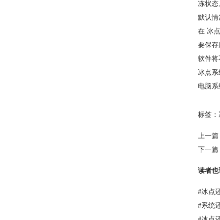
冻状态
默认情
在 冰
要保存
软件将不
冰点系
电脑系
标签：
上一篇
下一篇
读者也
#
冰点
#
系统
#
冰点