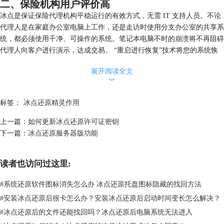
二、保险机构用户评价高
冰点是保证保险代理机构平稳运行的有效方式，无需 IT 支持人员。不论
代理人是在家庭办公室电脑上工作，还是走访时使用分支办公室的共享系
统，都必须使用干净、可操作的系统。笔记本电脑不时的崩溃将不再阻碍
代理人向客户进行演示，达成交易。 “重启进行恢复”技术将您的系统恢
复至初始配置和设置，无需等待 IT 人员
展开阅读全文
冰点还原几乎可以在当前所有电脑系统上运行，无需升级硬件。不论您的
︾
代理人使用的是用于演示的笔记本电脑，还是办公室的台式电脑，
冰点还
原
均可确保不会因系统崩溃而造成任何损失，让他们安心专注于销售保险
标签：
冰点还原精灵作用
的业务。相关文章：
冰点还原为酒店管理提供优质服务
上一篇：
如何更新冰点还原许可证密钥
下一篇：
冰点还原服务器版功能
读者也访问过这里:
#
系统还原软件图标消失怎么办 冰点还原托盘图标隐藏的找回方法
#
安装冰点还原后很卡怎么办？安装冰点还原后启动时间变长怎么解决？
#
冰点还原后的文件还能找回吗？冰点还原后电脑系统无法进入