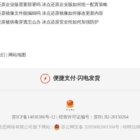
还原企业版需要部署吗 冰点还原企业版如何统一配置策略
还原镜像文件能编辑吗 冰点还原镜像如何修改更新内容
还原被病毒穿透怎么办 冰点还原安全性如何加强防护
我们
|
网站地图
便捷支付·闪电发货
苏ICP备14036386号-12
|
经营许可证编号：苏B1.B2-20150264
版 -苏州苏杰思网络有限公司旗下网站
|
苏公网安备 32059002001504号
| 特聘法