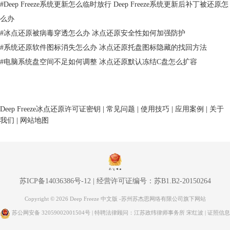
#
Deep Freeze系统更新怎么临时放行 Deep Freeze系统更新后补丁被还原怎
么办
#
冰点还原被病毒穿透怎么办 冰点还原安全性如何加强防护
#
系统还原软件图标消失怎么办 冰点还原托盘图标隐藏的找回方法
图2：冰点还原卸载
#
电脑系统盘空间不足如何调整 冰点还原默认冻结C盘怎么扩容
5. 等待程序卸载完成后，关闭所有程序窗口，重新启动计算机。
强烈建议在卸载后进行重启电脑，以便确认是否卸载完全，系统原来的还
Deep Freeze冰点还原许可证密钥
|
常见问题
|
使用技巧
|
应用案例
|
关于
我们
|
网站地图
原功能是否已经被成功解除掉，在卸载后一定要注意保护电脑数据，不要
访问不安全的网站，更加不要安装不明来源的软件，或者是盗版软件。
二、冰点还原卸载后无法再次安装
如果您在卸载冰点还原后无法再次安装，可能是由于残留的程序造成的。
苏ICP备14036386号-12
|
经营许可证编号：苏B1.B2-20150264
在此情况下，需要进行深度清理。首先，我们可以通过以下三个步骤来解
Copyright © 2026 Deep Freeze 中文版 -苏州苏杰思网络有限公司旗下网站
决问题：
苏公网安备 32059002001504号
| 特聘法律顾问：江苏政纬律师事务所 宋红波 |
证照信息
1. 清理注册表