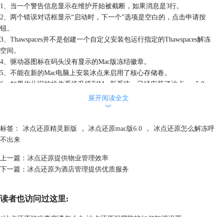
1、当一个警告信息显示在维护开始被截断，如果消息是3行。
2、两个错误对话框显示“启动时，下一个”选项是空白的，点击申请按
钮。
3、Thawspaces并不是创建一个自定义安装包运行指定的Thawspaces解冻
空间。
4、驱动器图标在码头没有显示的Mac版冻结徽章。
5、不能在新的Mac电脑上安装冰点来启用了核心存储卷。
6、如果你从旧的操作系统升级到Mac新系统，已经安装了冰点mac5.8，
冰点不会在一个预定的维护期间锁定用户，即使在启用选项。
展开阅读全文
︾
标签：
冰点还原精灵新版
，
冰点还原mac版6.0
，
冰点还原怎么解冻呼
不出来
上一篇：
冰点还原提供物业管理效率
下一篇：
冰点还原为酒店管理提供优质服务
读者也访问过这里: