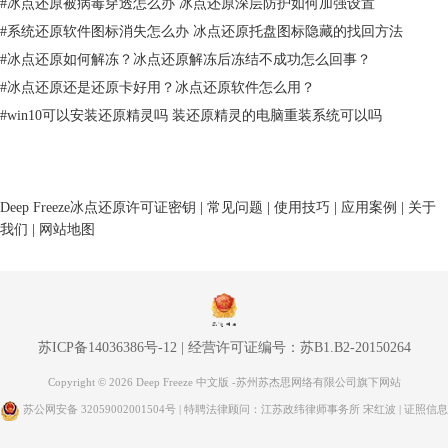
#
冰点还原被病毒穿透怎么办 冰点还原深层防护如何加强设置
#
系统还原软件图标消失怎么办 冰点还原托盘图标隐藏的找回方法
#
冰点还原如何解冻？冰点还原解冻后冻结不成功怎么回事？
#
冰点还原还是还原卡好用？冰点还原软件怎么用？
#
win10可以安装还原精灵吗 装还原精灵的电脑重装系统可以吗
图二：使用界面
新功能：
Deep Freeze冰点还原许可证密钥
|
常见问题
|
使用技巧
|
应用案例
|
关于
1、支持NVMe SSD -冰点Mac版现在支持MacBook和MacBook Air系统的
我们
|
网站地图
新的NVMe SSD驱动器通过作为PCIe接口连接。
2、处理核心存储卷后升级,升级OS X系统导致启动体积转化为
CoreStorage导致不兼容深度冻结的Mac。用户现在可以恢复CoreStorage卷
之前重启进入冻结状态。
还没有更新的小伙伴赶紧更新吧，现在登录
冰点还原中文官网
，即可免费
苏ICP备14036386号-12
|
经营许可证编号：苏B1.B2-20150264
下载冰点还原Mac版6.0.
Copyright © 2026 Deep Freeze 中文版 -苏州苏杰思网络有限公司旗下网站
苏公网安备 32059002001504号
| 特聘法律顾问：江苏政纬律师事务所 宋红波 |
证照信息