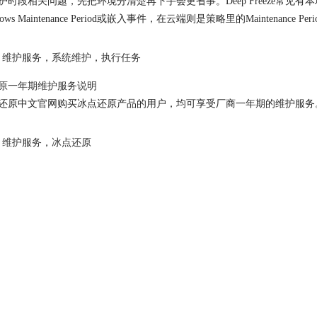
护时段相关问题，先把环境分清楚再下手会更省事。Deep Freeze常
dows Maintenance Period或嵌入事件，在云端则是策略里的Maintenan
维护服务
，
系统维护
，
执行任务
原一年期
维护服务
说明
还原中文官网购买冰点还原产品的用户，均可享受厂商一年期的
维护服务
维护服务
，
冰点还原